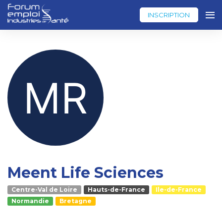
INSCRIPTION
Meent Life Sciences
Centre-Val de Loire
Hauts-de-France
Ile-de-France
Normandie
Bretagne