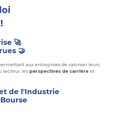
loi
!
rise
🚀
crues
🤝
permettant aux entreprises de valoriser leurs
u secteur, les
perspectives de carrière
et
et de l'Industrie
a Bourse