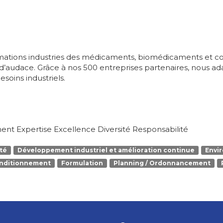
mations industries des médicaments, biomédicaments et cos
t d’audace. Grâce à nos 500 entreprises partenaires, nous
soins industriels.
 Expertise Excellence Diversité Responsabilité
té
Développement industriel et amélioration continue
Envi
onditionnement
Formulation
Planning / Ordonnancement