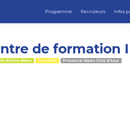
Programme
Recruteurs
Infos p
ntre de formation 
ne-Rhône-Alpes
Grand Est
Provence-Alpes-Côte d’Azur