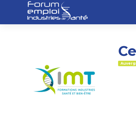
Ce
Auverg