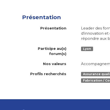
Présentation
Présentation
Leader des for
d’innovation e
répondre aux be
Participe au(x)
Lyon
forum(s)
Nos valeurs
Accompagnement
Profils recherchés
Assurance quali
Fabrication / C